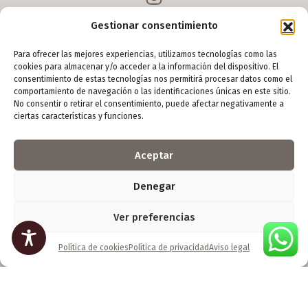
Gestionar consentimiento
Para ofrecer las mejores experiencias, utilizamos tecnologías como las
cookies para almacenar y/o acceder a la información del dispositivo. El
Menú
consentimiento de estas tecnologías nos permitirá procesar datos como el
comportamiento de navegación o las identificaciones únicas en este sitio.
Inicio
No consentir o retirar el consentimiento, puede afectar negativamente a
ciertas características y funciones.
Arte digital
Escultura
Aceptar
Foto
Denegar
Yoso
Contacto
Ver preferencias
Política de cookies
Política de privacidad
Aviso legal
Información de contacto
Horario: