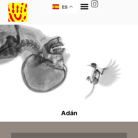
ES
Adán