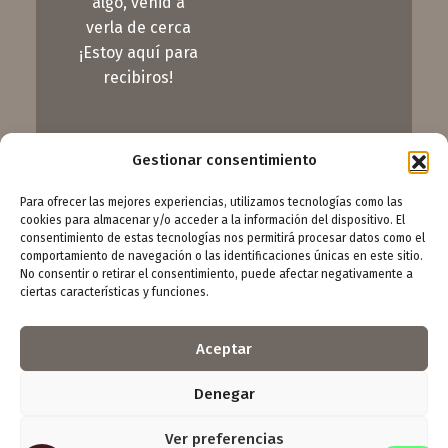
algo, venid a
verla de cerca
¡Estoy aquí para
recibiros!
Gestionar consentimiento
Para ofrecer las mejores experiencias, utilizamos tecnologías como las
cookies para almacenar y/o acceder a la información del dispositivo. El
consentimiento de estas tecnologías nos permitirá procesar datos como el
comportamiento de navegación o las identificaciones únicas en este sitio.
No consentir o retirar el consentimiento, puede afectar negativamente a
ciertas características y funciones.
Os invito a descubrir mi galería. Aquí el arte no se
explica, se siente. Pasad y ved lo que tengo
Aceptar
preparado para vosotros.
Seguidme en:
Denegar
Ver preferencias