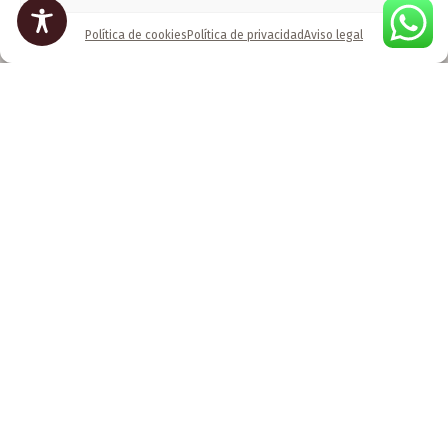
Política de cookies
Política de privacidad
Aviso legal
Menú
Inicio
Arte digital
Escultura
Foto
Yoso
Contacto
Información de contacto
Horario:
Lunes a viernes: 9:00h - 18:00h