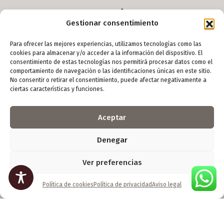
Menú
Gestionar consentimiento
Inicio
Para ofrecer las mejores experiencias, utilizamos tecnologías como las
Arte digital
cookies para almacenar y/o acceder a la información del dispositivo. El
consentimiento de estas tecnologías nos permitirá procesar datos como el
Escultura
comportamiento de navegación o las identificaciones únicas en este sitio.
No consentir o retirar el consentimiento, puede afectar negativamente a
Foto
ciertas características y funciones.
Yoso
Contacto
Aceptar
Denegar
Ver preferencias
Información de contacto
Horario:
Política de cookies
Política de privacidad
Aviso legal
Lunes a viernes: 9:00h - 18:00h
Sábado: 10:00h - 14:00h
Teléfono:
627 515 759