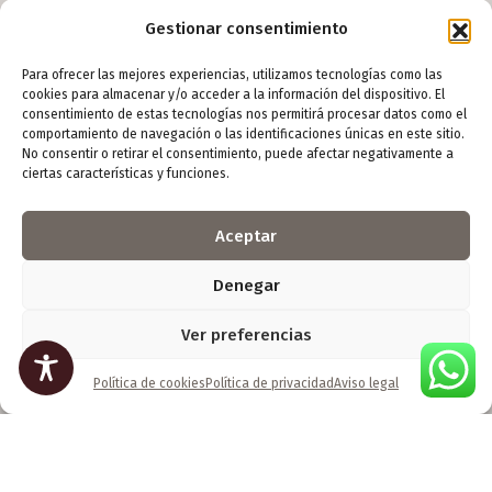
Menú
Gestionar consentimiento
Inicio
Para ofrecer las mejores experiencias, utilizamos tecnologías como las
Arte digital
cookies para almacenar y/o acceder a la información del dispositivo. El
consentimiento de estas tecnologías nos permitirá procesar datos como el
Escultura
comportamiento de navegación o las identificaciones únicas en este sitio.
Foto
No consentir o retirar el consentimiento, puede afectar negativamente a
ciertas características y funciones.
Yoso
Contacto
Aceptar
Denegar
Ver preferencias
Información de contacto
Horario:
Política de cookies
Política de privacidad
Aviso legal
Lunes a viernes: 9:00h - 18:00h
Sábado: 10:00h - 14:00h
Teléfono:
627 515 759
Correo electrónico: