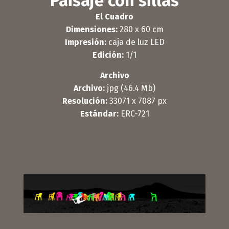
Paisaje con sillas
El Cuadro
Dimensiones:
280 x 60 cm
Impresión:
caja de luz LED
Edición:
1/1
Archivo
Archivo:
jpg (46.4 Mb)
Resolución:
33071 x 7087 px
Estándar:
ERC-721