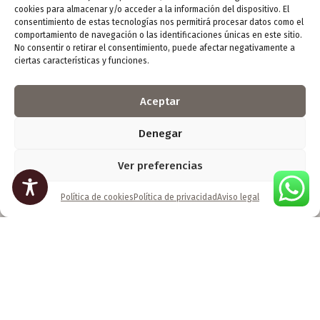
recibiros!
cookies para almacenar y/o acceder a la información del dispositivo. El
consentimiento de estas tecnologías nos permitirá procesar datos como el
comportamiento de navegación o las identificaciones únicas en este sitio.
No consentir o retirar el consentimiento, puede afectar negativamente a
ciertas características y funciones.
Aceptar
Denegar
Ver preferencias
Os invito a descubrir mi galería. Aquí el arte no se
explica, se siente. Pasad y ved lo que tengo
Política de cookies
Política de privacidad
Aviso legal
preparado para vosotros.
Seguidme en: