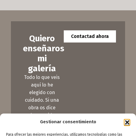
Quiero
Contactad ahora
enseñaros
mi
galería
Todo lo que veis
aquí lo he
elegido con
cuidado. Si una
obra os dice
algo, venid a
Gestionar consentimiento
verla de cerca
¡Estoy aquí para
Para ofrecer las mejores experiencias, utilizamos tecnologías como las