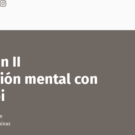
n II
ción mental con
i
cm
minas