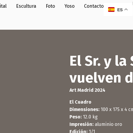
ital
Escultura
Foto
Yoso
Contacto
ES
El Sr. y l
vuelven d
Art Madrid 2024
El Cuadro
Dimensiones:
100 x 175 x 4 c
Peso:
12.0 kg
Impresión:
aluminio oro
Edición:
1/1