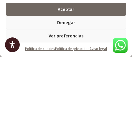
recibiros!
Aceptar
Denegar
Ver preferencias
Política de cookies
Política de privacidad
Aviso legal
Os invito a descubrir mi galería. Aquí el arte no se
explica, se siente. Pasad y ved lo que tengo
preparado para vosotros.
Seguidme en: