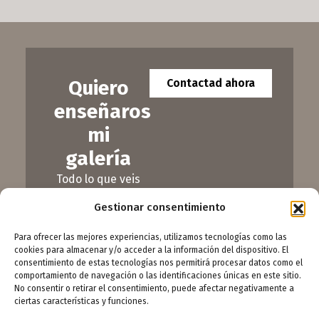
Quiero
Contactad ahora
enseñaros
mi
galería
Todo lo que veis
aquí lo he
Gestionar consentimiento
elegido con
cuidado. Si una
Para ofrecer las mejores experiencias, utilizamos tecnologías como las
obra os dice
cookies para almacenar y/o acceder a la información del dispositivo. El
consentimiento de estas tecnologías nos permitirá procesar datos como el
algo, venid a
comportamiento de navegación o las identificaciones únicas en este sitio.
verla de cerca
No consentir o retirar el consentimiento, puede afectar negativamente a
ciertas características y funciones.
¡Estoy aquí para