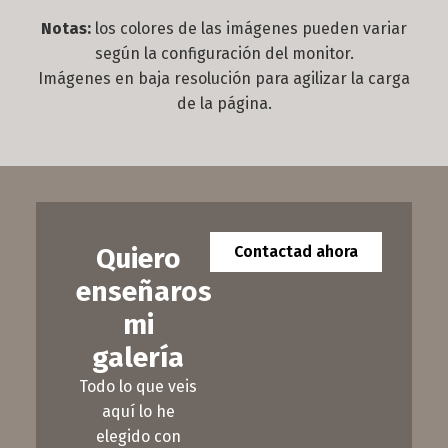
Notas:
los colores de las imágenes pueden variar
según la configuración del monitor.
Imágenes en baja resolución para agilizar la carga
de la página.
Quiero
Contactad ahora
enseñaros
mi
galería
Todo lo que veis
aquí lo he
elegido con