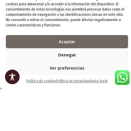
Seguidme en:
cookies para almacenar y/o acceder a la información del dispositivo. El
consentimiento de estas tecnologías nos permitirá procesar datos como el
comportamiento de navegación o las identificaciones únicas en este sitio.
No consentir o retirar el consentimiento, puede afectar negativamente a
ciertas características y funciones.
Menú
Aceptar
Inicio
Denegar
Arte digital
Ver preferencias
Escultura
Foto
Política de cookies
Política de privacidad
Aviso legal
Yoso
Contacto