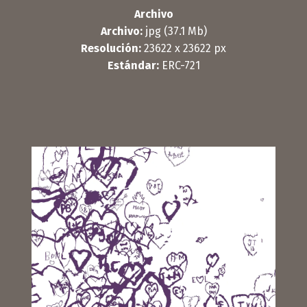
Archivo
Archivo:
jpg (37.1 Mb)
Resolución:
23622 x 23622 px
Estándar:
ERC-721