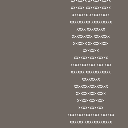
xxxxxxx xxxxxxxxxx
xxxxxx xxxxxxxxxxx
xxxxxxx xxxxxxxxx
xxxxxxxxx xxxxxxxxx
xxxx xxxxxxxx
xxxxxxxxx xxxxxxx
xxxxxx xxxxxxxxx
xxxxxxx
xxxxxxxxxxxxxxx
xxxxxxxxxxx xxx xxx
xxxxxx xxxxxxxxxxx
xxxxxxxx
xxxxxxxxxxxxxxx
xxxxxxxxxxxxx
xxxxxxxxxxxx
xxxxxxxxxxx
xxxxxxxxxxxxxx xxxxxx
xxxxxx xxxxxxxxxxxx