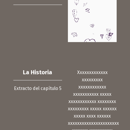
La Historia
Xxxxxxxxxxxxx
xxxxxxxxx
xxxxxxxxxxxx
Extracto del capítulo 5
xxxxxxxxxxx xxxxx
xxxxxxxxxxxx xxxxxxxx
xxxxxxxxx xxxxx xxxxxx
xxxxx xxxx xxxxxx
xxxxxxxxxxxxxxxxxxxxxx